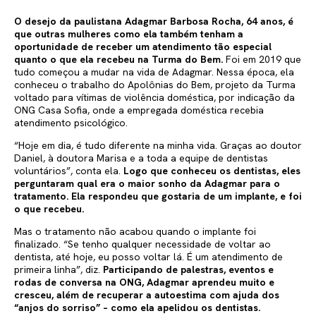
O desejo da paulistana Adagmar Barbosa Rocha, 64 anos, é
que outras mulheres como ela também tenham a
oportunidade de receber um atendimento tão especial
quanto o que ela
recebeu na Turma do Bem.
Foi em 2019 que
tudo começou a mudar na vida de Adagmar. Nessa época, ela
conheceu o trabalho do Apolônias do Bem, projeto da Turma
voltado para vítimas de violência doméstica, por indicação da
ONG Casa Sofia, onde a empregada doméstica recebia
atendimento psicológico.
“Hoje em dia, é tudo diferente na minha vida. Graças ao doutor
Daniel, à doutora Marisa e a toda a equipe de dentistas
voluntários”, conta ela.
Logo que conheceu os dentistas, eles
perguntaram qual era o maior sonho da Adagmar para o
tratamento. Ela respondeu que gostaria de um implante, e foi
o que recebeu.
Mas o tratamento não acabou quando o implante foi
finalizado. “Se tenho qualquer necessidade de voltar ao
dentista, até hoje, eu posso voltar lá. É um atendimento de
primeira linha”, diz.
Participando de palestras, eventos e
rodas de conversa na ONG,
Adagmar aprendeu muito e
cresceu, além de recuperar a autoestima com ajuda dos
“anjos do sorriso” – como ela apelidou os dentistas.