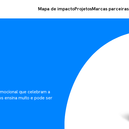
Mapa de impacto
Projetos
Marcas parceiras
emocional que celebram a
os ensina muito e pode ser