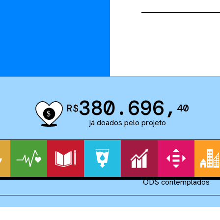
380.696
,
R$
40
já doados pelo projeto
ODS contemplados