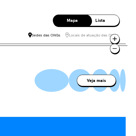
Mapa
Lista
Sedes das ONGs
Locais de atuação das ONGs
Veja mais