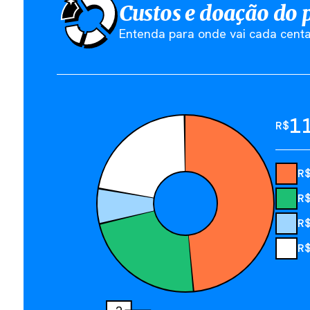
Custos e doação do 
Entenda para onde vai cada centa
1
R$
R
R
R
R