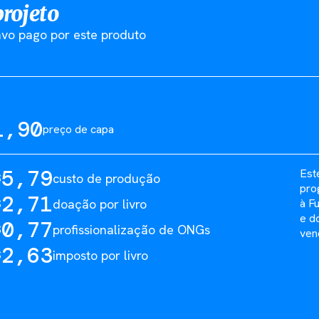
projeto
vo pago por este produto
1,90
preço de capa
5,79
Est
custo de produção
$
pro
2,71
doação por livro
à F
$
e d
0,77
profissionalização de ONGs
$
ven
2,63
imposto por livro
$