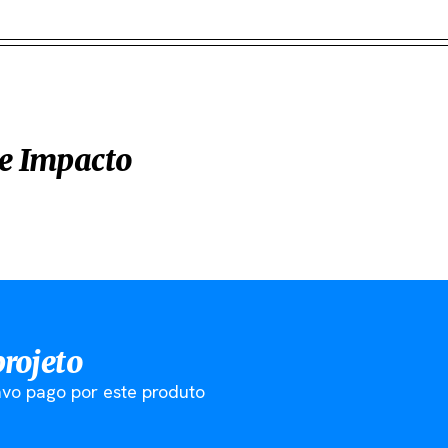
2
e Impacto
projeto
vo pago por este produto