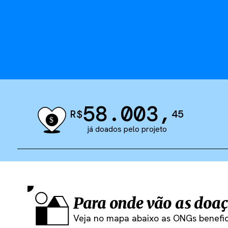
58.003
,
R$
45
já doados pelo projeto
Para onde vão as doaç
Veja no mapa abaixo as ONGs benefic