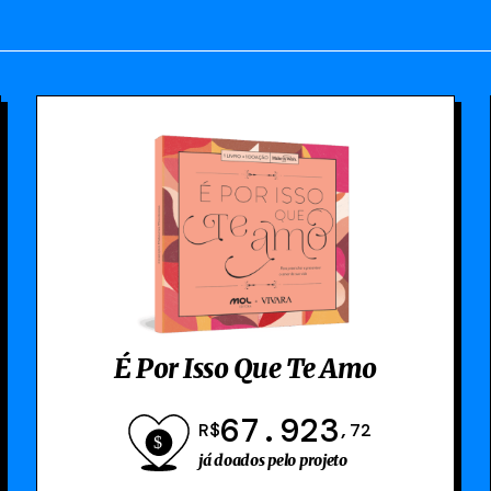
É Por Isso Que Te Amo
67.923
R$
,72
já doados pelo projeto