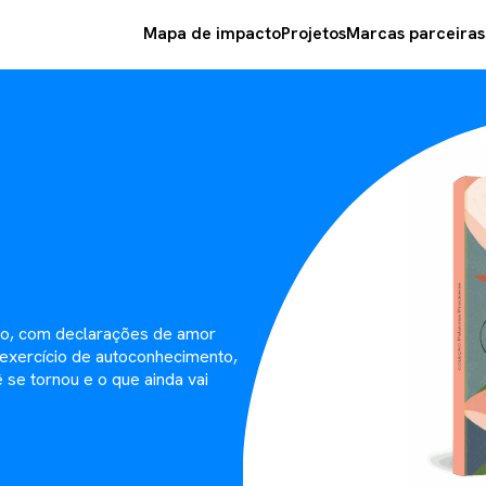
Mapa de impacto
Projetos
Marcas parceiras
mo, com declarações de amor
 exercício de autoconhecimento,
se tornou e o que ainda vai