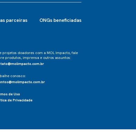
as parceiras
ONGs beneficiadas
e projetos doadores com a MOL Impacto, fale
re produtos, imprensa e outros assuntos:
ntato@molimpacto.com.br
balhe conosco:
lentos@molimpacto.com.br
rmos de Uso
ítica de Privacidade