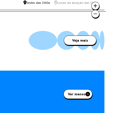
Sedes das ONGs
Locais de atuação das ONGs
Veja mais
Ver menos