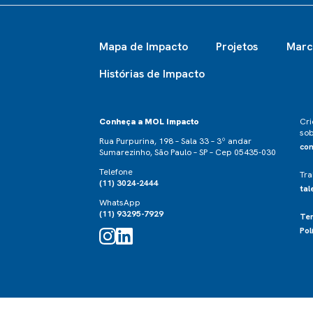
Mapa de Impacto
Projetos
Marc
Histórias de Impacto
Conheça a MOL Impacto
Cri
sob
Rua Purpurina, 198 – Sala 33 – 3º andar
co
Sumarezinho, São Paulo – SP – Cep 05435-030
Telefone
Tra
(11) 3024-2444
ta
WhatsApp
(11) 93295-7929
Te
Pol