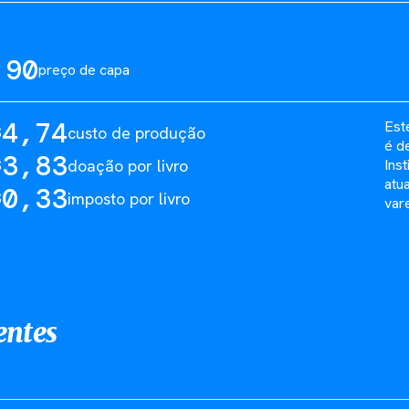
,90
preço de capa
4,74
Est
custo de produção
$
é d
3,83
doação por livro
Ins
$
atu
0,33
imposto por livro
$
var
entes