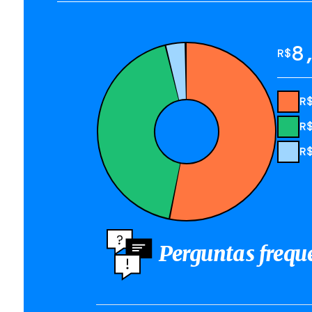
8
R$
R
R
R
Perguntas frequ