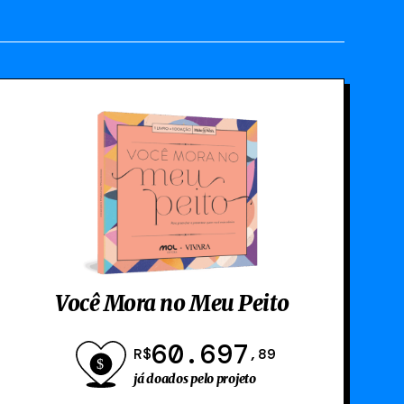
Você Mora no Meu Peito
60.697
R$
,89
já doados pelo projeto