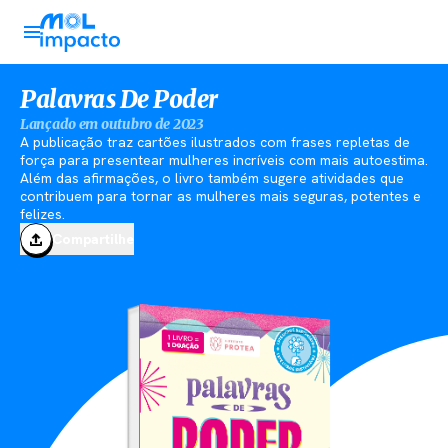
Palavras De Poder
Lançado em outubro de 2023
A publicação traz cartões ilustrados com frases repletas de
força para presentear mulheres incríveis com mais autoestima.
Além das afirmações, o livro também sugere atividades que
contribuem para tornar as mulheres mais seguras, potentes e
felizes.
Compartilhe