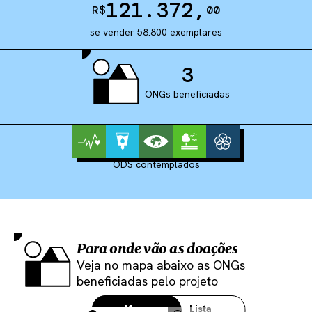
121.372
,
R$
00
se vender 58.800 exemplares
3
ONGs beneficiadas
ODS contemplados
Para onde vão as doações
Veja no mapa abaixo as ONGs
beneficiadas pelo projeto
Mapa
Lista