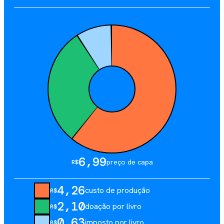
6,99
preço de capa
R$
4,26
custo de produção
R$
2,10
doação por livro
R$
0,63
imposto por livro
R$