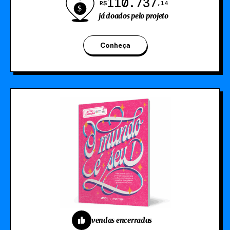
110.737
R$
,14
já doados pelo projeto
Conheça
vendas encerradas