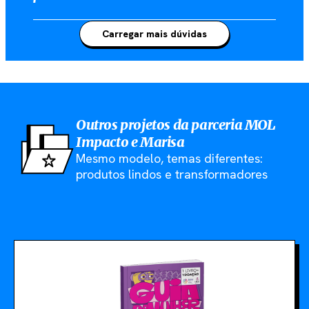
Carregar mais dúvidas
Outros projetos da parceria MOL
Impacto e Marisa
Mesmo modelo, temas diferentes:
produtos lindos e transformadores