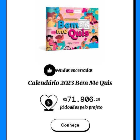
vendas encerradas
Calendário 2023 Bem Me Quis
71.906
R$
,26
já doados pelo projeto
Conheça