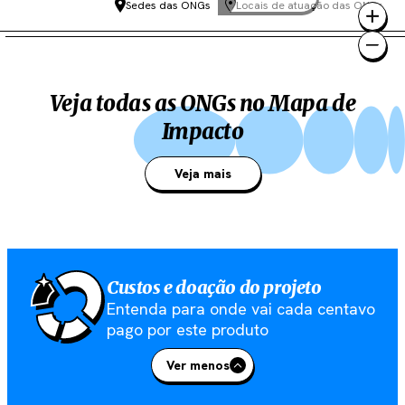
Sedes das ONGs
Locais de atuação das ONGs
3
Veja todas as ONGs no Mapa de
Impacto
Veja mais
Custos e doação do projeto
Entenda para onde vai cada centavo
pago por este produto
Ver menos