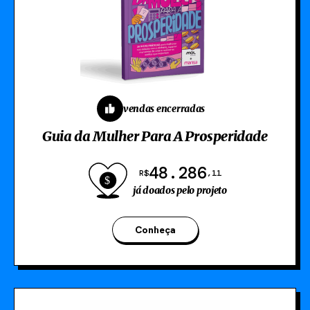
vendas encerradas
Guia da Mulher Para A Prosperidade
48.286
R$
,11
já doados pelo projeto
Conheça