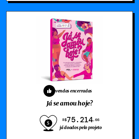
vendas encerradas
Já se amou hoje?
75.214
R$
,66
já doados pelo projeto