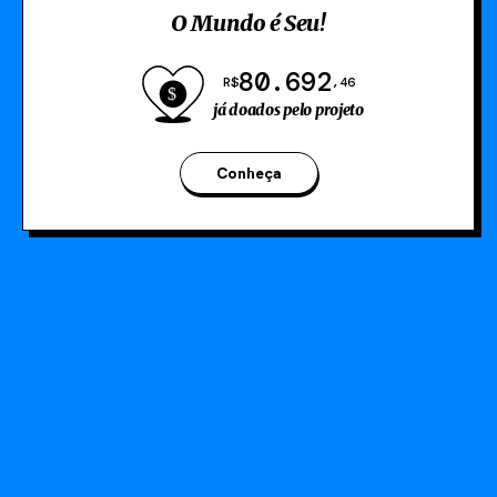
O Mundo é Seu!
80.692
R$
,46
já doados pelo projeto
Conheça