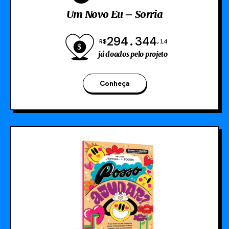
Um Novo Eu – Sorria
294.344
R$
,14
já doados pelo projeto
Conheça