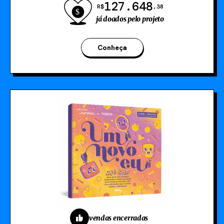
127.648
R$
,38
já doados pelo projeto
Conheça
vendas encerradas