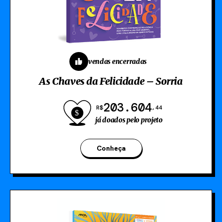
vendas encerradas
As Chaves da Felicidade – Sorria
203.604
R$
,44
já doados pelo projeto
Conheça