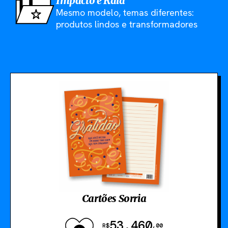
Impacto e Raia
Mesmo modelo, temas diferentes:
produtos lindos e transformadores
Cartões Sorria
53.460
R$
,00