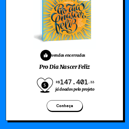
vendas encerradas
Pro Dia Nascer Feliz
147.401
R$
,33
já doados pelo projeto
Conheça