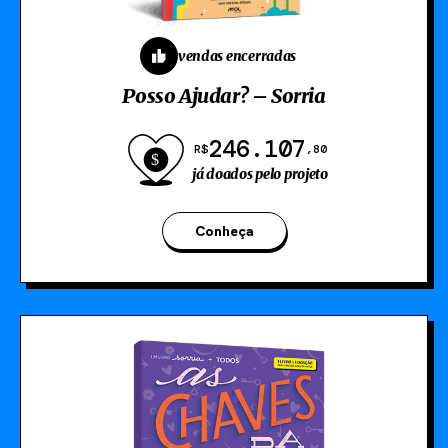
vendas encerradas
Posso Ajudar? – Sorria
246.107
R$
,80
já doados pelo projeto
Conheça