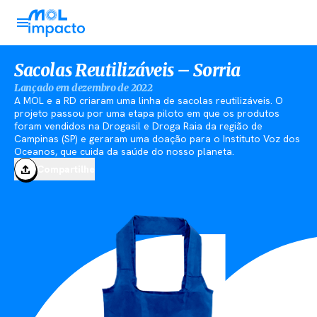
Sacolas Reutilizáveis – Sorria
Lançado em dezembro de 2022
A MOL e a RD criaram uma linha de sacolas reutilizáveis. O
projeto passou por uma etapa piloto em que os produtos
foram vendidos na Drogasil e Droga Raia da região de
Campinas (SP) e geraram uma doação para o Instituto Voz dos
Oceanos, que cuida da saúde do nosso planeta.
Compartilhe