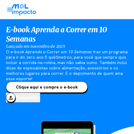
E-book Aprenda a Correr em 10
Semanas
Lançado em novembro de 2025
O e-book
Aprenda a Correr em 10 Semanas
traz um programa
para ir do zero aos 5 quilômetros, para você que sempre quis
incluir a corrida na rotina, mas não sabia como. Também inclui
dicas de especialistas sobre alimentação, acessórios e os
melhores lugares para correr. E o depoimento de quem ama
esse esporte!
Clique aqui e compre o e-book
Compartilhe