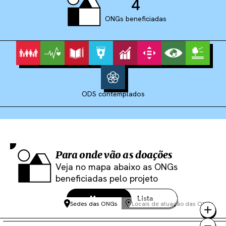
4
ONGs beneficiadas
ODS contemplados
Para onde vão as doações
Veja no mapa abaixo as ONGs
beneficiadas pelo projeto
Mapa
Lista
Sedes das ONGs
Locais de atuação das ONGs
4